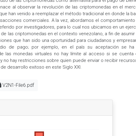
uso de las criptomonedas como alternativa para el pago de bien
 nace al observar la revolución de las criptomonedas en el mer
s que han venido a reemplazar el método tradicional en donde la b
ransacciones comerciales. A la vez, abordamos el comportamiento 
erido por investigadores, para lo cual nos ubicamos en un ejerc
o de las criptomonedas en el contexto venezolano, a fin de asumir
ciones que han sido una oportunidad para ciudadanos y empresar
o de pago; por ejemplo, en el país su aceptación se ha
e las monedas virtuales no hay límite al acceso si se cuenta
y no hay restricciones sobre quien puede enviar o recibir recursos
e desarrollo exitoso en este Siglo XXI.
V2N1-File6.pdf