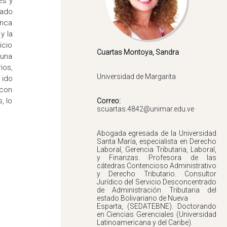
es y
cado
anca
y la
icio
 una
ios,
 ido
 con
, lo
Correo:
Abogada egresada de la Universidad
Santa María, especialista en Derecho
Laboral, Gerencia Tributaria, Laboral,
y Finanzas. Profesora de las
cátedras Contencioso Administrativo
y Derecho Tributario. Consultor
Jurídico del Servicio Desconcentrado
de Administración Tributaria del
estado Bolivariano de Nueva
Esparta, (SEDATEBNE). Doctorando
en Ciencias Gerenciales (Universidad