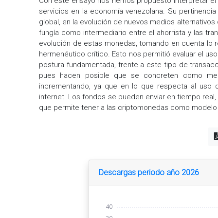
Con este ensayo nos hemos propuesto interpretar el 
servicios en la economía venezolana. Su pertinencia
global, en la evolución de nuevos medios alternativo
fungía como intermediario entre el ahorrista y las t
evolución de estas monedas, tomando en cuenta lo ref
hermenéutico crítico. Esto nos permitió evaluar el us
postura fundamentada, frente a este tipo de transac
pues hacen posible que se concreten como medi
incrementando, ya que en lo que respecta al uso d
internet. Los fondos se pueden enviar en tiempo real, 
que permite tener a las criptomonedas como modelo d
Descargas periodo año 2026