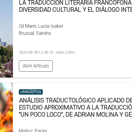
LA TRADUCCIÓN LITERARIA FRANCÓFONA
DIVERSIDAD CULTURAL Y EL DIÁLOGO IN
Gil Marín, Lucía Isabel
Bruzual, Sandra
2024-06-28 12:38:18 - Hace 2 años
Abrir Artículo
LINGÜÍSTICA
ANÁLISIS TRADUCTOLÓGICO APLICADO DE
ESTUDIO APROXIMATIVO A LA TRADUCCIÓ
“UN POCO LOCO”, DE ADRIAN MOLINA Y 
Muñoz, Paola