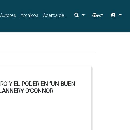
Autores
Archivos
Acerca de...
es
RO Y EL PODER EN “UN BUEN
 FLANNERY O’CONNOR