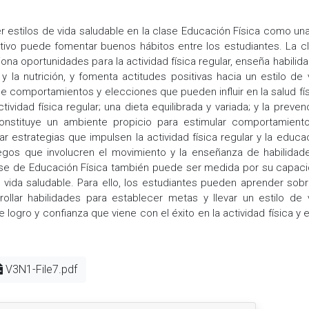
r estilos de vida saludable en la clase Educación Física como un
ativo puede fomentar buenos hábitos entre los estudiantes. La c
ona oportunidades para la actividad física regular, enseña habilid
y la nutrición, y fomenta actitudes positivas hacia un estilo de 
 de comportamientos y elecciones que pueden influir en la salud fís
ividad física regular; una dieta equilibrada y variada; y la preven
constituye un ambiente propicio para estimular comportamient
r estrategias que impulsen la actividad física regular y la educa
uegos que involucren el movimiento y la enseñanza de habilidad
clase de Educación Física también puede ser medida por su capac
e vida saludable. Para ello, los estudiantes pueden aprender sobr
rollar habilidades para establecer metas y llevar un estilo de 
logro y confianza que viene con el éxito en la actividad física y e
V3N1-File7.pdf