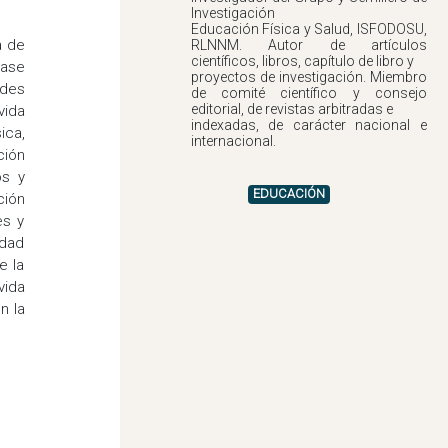
Investigación
Educación Física y Salud, ISFODOSU,
a de
RLNNM. Autor de artículos
científicos, libros, capítulo de libro y
lase
proyectos de investigación. Miembro
ades
de comité científico y consejo
editorial, de revistas arbitradas e
vida
indexadas, de carácter nacional e
ica,
ción
os y
EDUCACIÓN
ción
es y
idad
e la
vida
n la