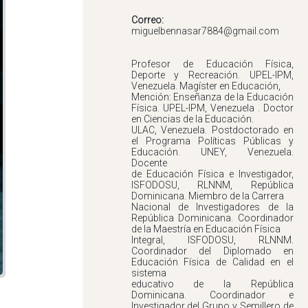
Correo:
Profesor de Educación Física,
Deporte y Recreación. UPEL-IPM,
Venezuela. Magíster en Educación,
Mención: Enseñanza de la Educación
Física. UPEL-IPM, Venezuela . Doctor
en Ciencias de la Educación.
ULAC, Venezuela. Postdoctorado en
el Programa Políticas Públicas y
Educación. UNEY, Venezuela.
Docente
de Educación Física e Investigador,
ISFODOSU, RLNNM, República
Dominicana. Miembro de la Carrera
Nacional de Investigadores de la
República Dominicana. Coordinador
de la Maestría en Educación Física
Integral, ISFODOSU, RLNNM.
Coordinador del Diplomado en
Educación Física de Calidad en el
sistema
educativo de la República
Dominicana. Coordinador e
Investigador del Grupo y Semillero de