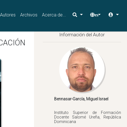
Autores
Archivos
Acerca de...
es
Información del Autor
UCACIÓN
Instituto Superior de Formación
Docente Salomé Ureña, República