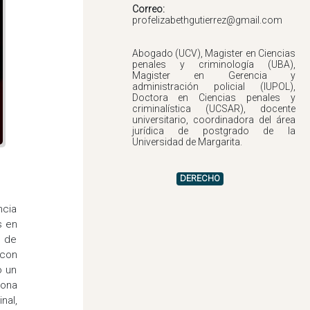
Correo:
Abogado (UCV), Magister en Ciencias
penales y criminología (UBA),
Magister en Gerencia y
administración policial (IUPOL),
Doctora en Ciencias penales y
criminalística (UCSAR), docente
universitario, coordinadora del área
jurídica de postgrado de la
DERECHO
ncia
s en
n de
 con
o un
sona
nal,